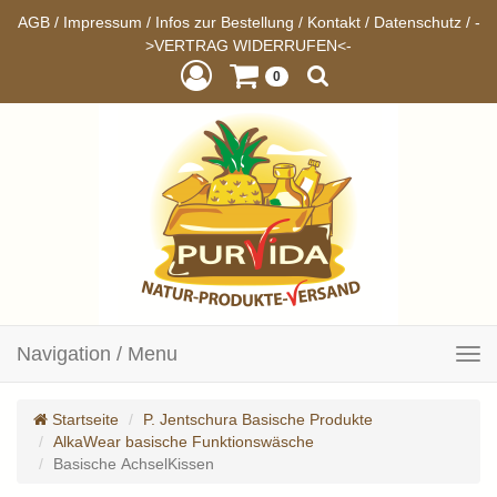
AGB
/
Impressum
/
Infos zur Bestellung
/
Kontakt
/
Datenschutz
/
-
>VERTRAG WIDERRUFEN<-
0
Navigation / Menu
Toggle
navigation
Startseite
P. Jentschura Basische Produkte
AlkaWear basische Funktionswäsche
Basische AchselKissen