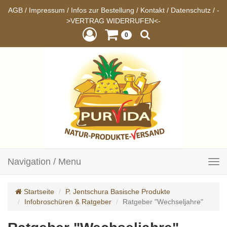
AGB
/
Impressum
/
Infos zur Bestellung
/
Kontakt
/
Datenschutz
/
-
>VERTRAG WIDERRUFEN<-
0
Navigation / Menu
Toggle
navigation
Startseite
P. Jentschura Basische Produkte
Infobroschüren & Ratgeber
Ratgeber "Wechseljahre"