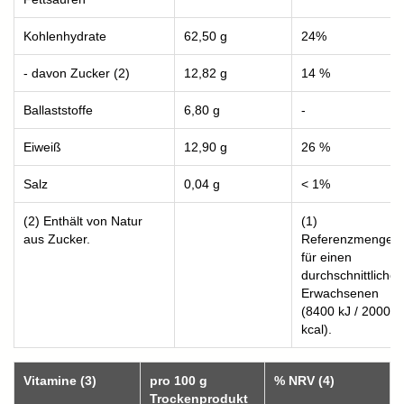
Kohlenhydrate
62,50 g
24%
- davon Zucker (2)
12,82 g
14 %
Ballaststoffe
6,80 g
-
Eiweiß
12,90 g
26 %
Salz
0,04 g
< 1%
(2) Enthält von Natur
(1)
aus Zucker.
Referenzmenge
für einen
durchschnittlichen
Erwachsenen
(8400 kJ / 2000
kcal).
Vitamine (3)
pro 100 g
% NRV (4)
Trockenprodukt