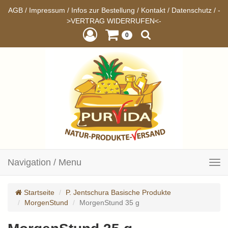
AGB
/
Impressum
/
Infos zur Bestellung
/
Kontakt
/
Datenschutz
/
-
>VERTRAG WIDERRUFEN<-
0
Navigation / Menu
Toggle
navigation
Startseite
P. Jentschura Basische Produkte
MorgenStund
MorgenStund 35 g