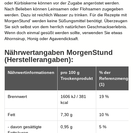
oder Kürbiskerne können vor der Zugabe angeröstet werden.
Nach Belieben können Leinsamen oder Flohsamen zugegeben
werden. Dazu ist reichlich Wasser zu trinken. Für die Rezepte mit
MorgenStund' werden keine Süßungsmittel benötigt. Überzeugen
Sie sich selbst von dem herrlich natürlichen Geschmackserlebnis.
Wenn doch einmal gesüßt werden sollte, verwenden Sie etwas
Ahornsirup, Honig oder Agavendicksaft.
Nährwertangaben MorgenStund
(Herstellerangaben):
Nährwertinformationen
pro 100 g
% der
Trockenprodukt
Referenzmenge
(1)
Brennwert
1606 kJ / 381
19 %
kcal
Fett
7,30 g
10 %
- davon gesättigte
0,95 g
5 %
Fettsäuren